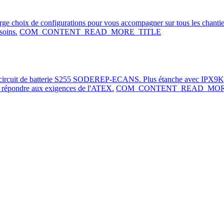
arge choix de configurations pour vous accompagner sur tous les chanti
soins.
COM_CONTENT_READ_MORE_TITLE
e-circuit de batterie S255 SODEREP-ECANS. Plus étanche avec IPX9K,
de répondre aux exigences de l'ATEX.
COM_CONTENT_READ_MOR