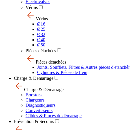
Electrovalves
Vérins
Vérins
Ø16
Ø25
Ø32
Ø40
Ø50
Pièces détachées
Pièces détachées
Joints, Soufflets, Filtres & Autres pièces d'etanchéi
Cylindres & Pièces de frein
Charge & Démarrage
Charge & Démarrage
Boosters
Chargeurs
Diagnostiqueurs
Convertisseurs
Câbles & Pinces de démarrage
Prévention & Secours