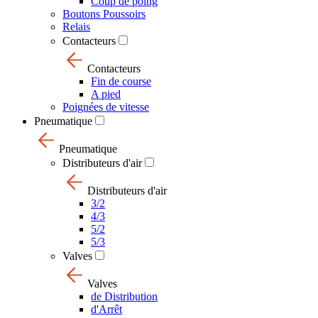
Coup de poing
Boutons Poussoirs
Relais
Contacteurs
Contacteurs
Fin de course
A pied
Poignées de vitesse
Pneumatique
Pneumatique
Distributeurs d'air
Distributeurs d'air
3/2
4/3
5/2
5/3
Valves
Valves
de Distribution
d'Arrêt