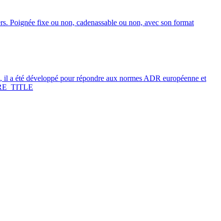
ers. Poignée fixe ou non, cadenassable ou non, avec son format
 il a été développé pour répondre aux normes ADR européenne et
E_TITLE