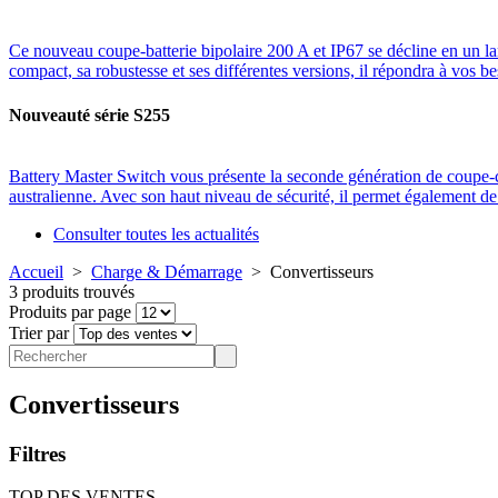
Ce nouveau coupe-batterie bipolaire 200 A et IP67 se décline en un l
compact, sa robustesse et ses différentes versions, il répondra à vos be
Nouveauté série S255
Battery Master Switch vous présente la seconde génération de coup
australienne. Avec son haut niveau de sécurité, il permet également 
Consulter toutes les actualités
Accueil
>
Charge & Démarrage
>
Convertisseurs
3 produits trouvés
Produits par page
Trier par
Convertisseurs
Filtres
TOP DES VENTES