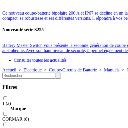
Ce nouveau coupe-batterie bipolaire 200 A et IP67 se décline en un l
compact, sa robustesse et ses différentes versions, il répondra à vos be
Nouveauté série S255
Battery Master Switch vous présente la seconde génération de coup
australienne. Avec son haut niveau de sécurité, il permet également 
Consulter toutes les actualités
Accueil
>
Electrique
>
Coupe-Circuits de Batterie
>
Manuels
>
Filtres
1 (2)
Marque
CORMAR (8)