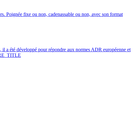
ers. Poignée fixe ou non, cadenassable ou non, avec son format
 il a été développé pour répondre aux normes ADR européenne et
E_TITLE