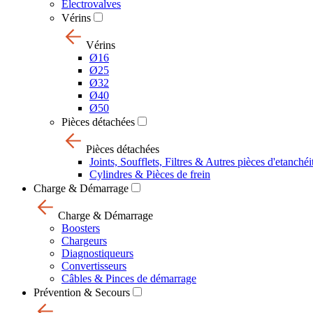
Electrovalves
Vérins
Vérins
Ø16
Ø25
Ø32
Ø40
Ø50
Pièces détachées
Pièces détachées
Joints, Soufflets, Filtres & Autres pièces d'etanchéi
Cylindres & Pièces de frein
Charge & Démarrage
Charge & Démarrage
Boosters
Chargeurs
Diagnostiqueurs
Convertisseurs
Câbles & Pinces de démarrage
Prévention & Secours