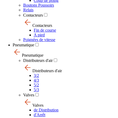
Coup de poing
Boutons Poussoirs
Relais
Contacteurs
Contacteurs
Fin de course
A pied
Poignées de vitesse
Pneumatique
Pneumatique
Distributeurs d'air
Distributeurs d'air
3/2
4/3
5/2
5/3
Valves
Valves
de Distribution
d'Arrêt